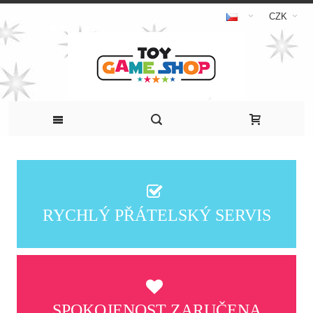
CZK
RYCHLÝ PŘÁTELSKÝ SERVIS
SPOKOJENOST ZARUČENA