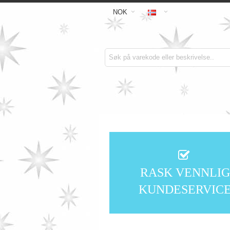
NOK
RASK VENNLI
KUNDESERVIC