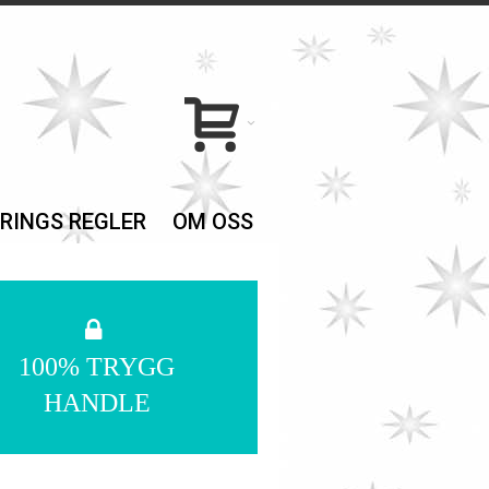
RINGS REGLER
OM OSS
100% TRYGG
HANDLE