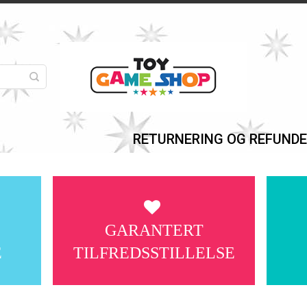
RETURNERING OG REFUNDE
G
GARANTERT
E
TILFREDSSTILLELSE