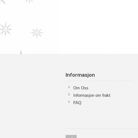
Informasjon
Om Oss
Informasjon om frakt
FAQ