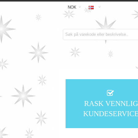
NOK
RASK VENNLI
KUNDESERVIC