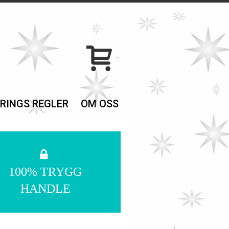
RINGS REGLER
OM OSS
100% TRYGG
HANDLE