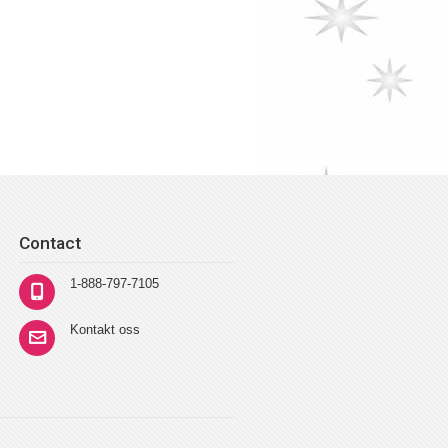
Contact
1-888-797-7105
Kontakt oss