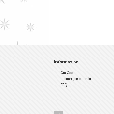
Informasjon
Om Oss
Informasjon om frakt
FAQ