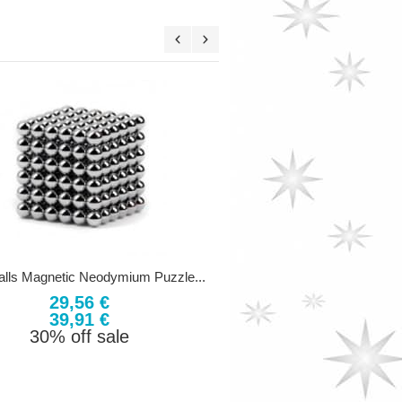
Buckyballs Black Edition M
29,56 €
39,91 €
30% off sal
lls Magnetic Neodymium Puzzle...
29,56 €
39,91 €
30% off sale