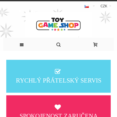
CZK
RYCHLÝ PŘÁTELSKÝ SERVIS
SPOKOJENOST ZARUČENA